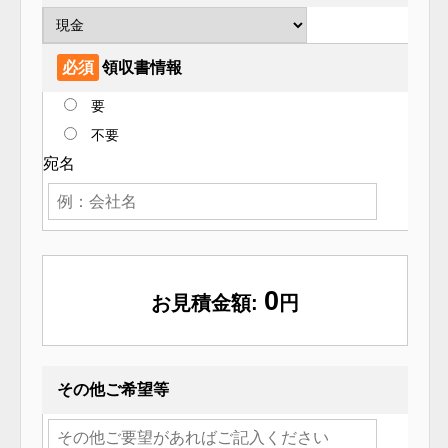
必須
領収書情報
要
不要
宛名
0
お見積金額:
円
その他ご希望等