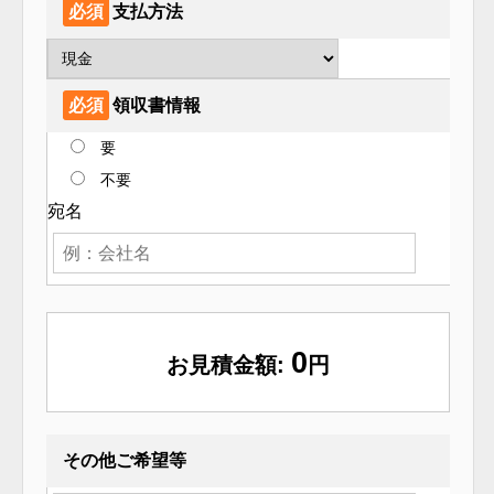
必須
支払方法
必須
領収書情報
要
不要
宛名
0
お見積金額:
円
その他ご希望等