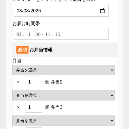
お届け時間帯
必須
お弁当情報
弁当1
×
個
弁当2
×
個
弁当3