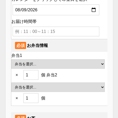
お届け時間帯
必須
お弁当情報
弁当1
×
個
弁当2
×
個