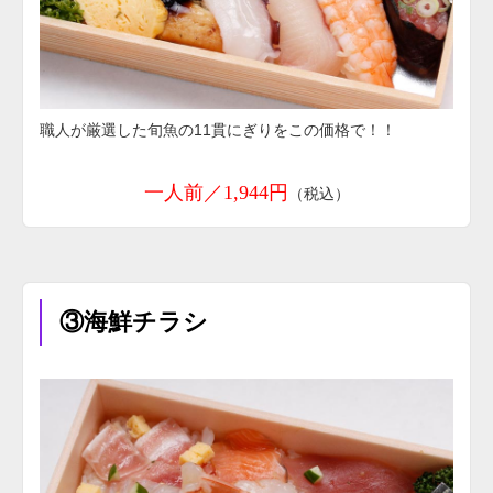
職人が厳選した旬魚の11貫にぎりをこの価格で！！
一人前／1,944円
（税込）
③海鮮チラシ