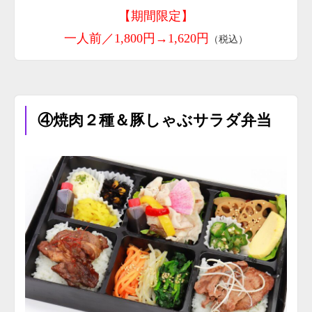
【期間限定】
一人前／1,800円→1,620円
（税込）
④焼肉２種＆豚しゃぶサラダ弁当