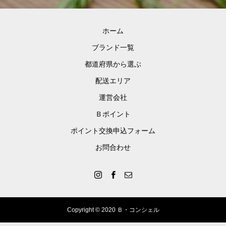
の上質なお肉、希少部位もリーズナ
ブルに！
「特上ロース」「はねした」「三角
ホーム
バラ」など、期待に応える豊富なラ
ブランド一覧
インナップを取り揃えました！
都道府県から選ぶ
配送エリア
運営会社
Ｂポイント
ポイント交換申込フォーム
お問合わせ
Copyright © 2020 Ｂ・コンシェル